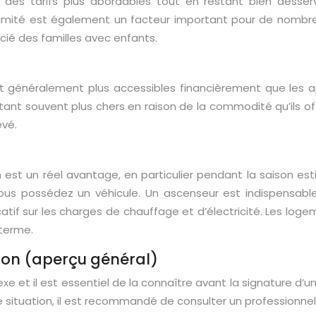
ent des tarifs plus abordables tout en restant bien dess
ité est également un facteur important pour de nombreuses
cié des familles avec enfants.
 généralement plus accessibles financièrement que les a
nt souvent plus chers en raison de la commodité qu’ils offre
evé.
in est un réel avantage, en particulier pendant la saison 
ous possédez un véhicule. Un ascenseur est indispensable 
atif sur les charges de chauffage et d’électricité. Les log
terme.
tion (aperçu général)
e et il est essentiel de la connaître avant la signature d’u
situation, il est recommandé de consulter un professionnel 