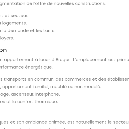
ugmentation de l’offre de nouvelles constructions.
nt et secteur.
es logements.
 la demande et les tarifs.
 loyers.
ion
d’un appartement à louer à Bruges. L’emplacement est primor
performance énergétique.
 des transports en commun, des commerces et des établissem
, appartement familial, meublé ou non meublé.
arage, ascenseur, interphone.
es et le confort thermique.
s et son ambiance animée, est naturellement le secteur le