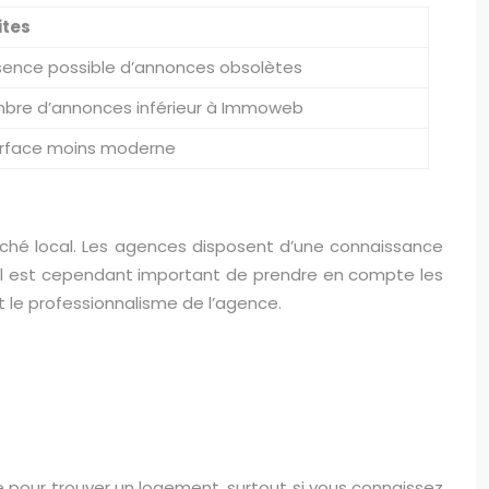
ites
sence possible d’annonces obsolètes
bre d’annonces inférieur à Immoweb
erface moins moderne
rché local. Les agences disposent d’une connaissance
. Il est cependant important de prendre en compte les
t le professionnalisme de l’agence.
 pour trouver un logement, surtout si vous connaissez