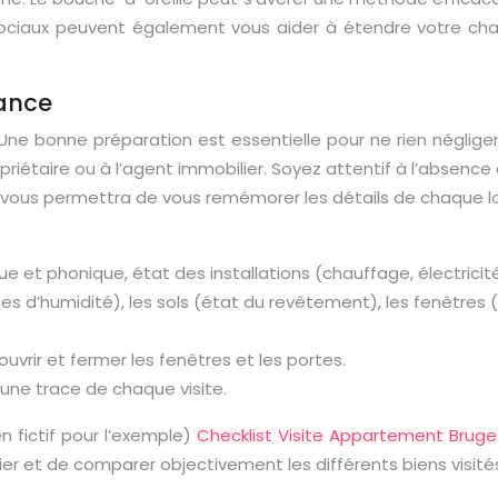
 sociaux peuvent également vous aider à étendre votre ch
lance
. Une bonne préparation est essentielle pour ne rien néglig
iétaire ou à l’agent immobilier. Soyez attentif à l’absence d’
s vous permettra de vous remémorer les détails de chaque l
ue et phonique, état des installations (chauffage, électricité
ces d’humidité), les sols (état du revêtement), les fenêtres (
’ouvrir et fermer les fenêtres et les portes.
une trace de chaque visite.
en fictif pour l’exemple)
Checklist Visite Appartement Brug
ier et de comparer objectivement les différents biens visité