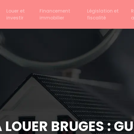
Louer et
Financement
Législation et
R
investir
immobilier
fiscalité
 LOUER BRUGES : GU