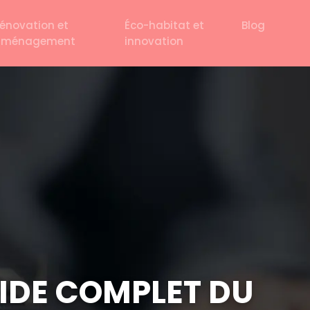
énovation et
Éco-habitat et
Blog
aménagement
innovation
IDE COMPLET DU