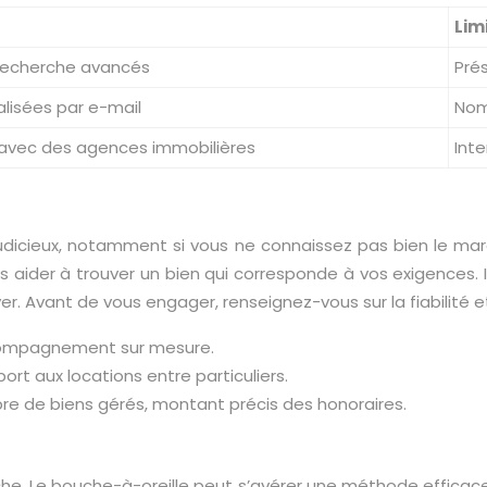
Lim
 recherche avancés
Pré
alisées par e-mail
Nom
 avec des agences immobilières
Int
judicieux, notamment si vous ne connaissez pas bien le ma
us aider à trouver un bien qui corresponde à vos exigences
er. Avant de vous engager, renseignez-vous sur la fiabilité e
ccompagnement sur mesure.
ort aux locations entre particuliers.
re de biens gérés, montant précis des honoraires.
che. Le bouche-à-oreille peut s’avérer une méthode efficace