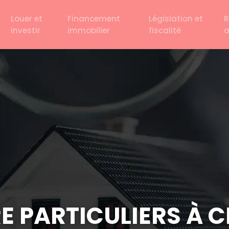
Louer et
Financement
Législation et
R
investir
immobilier
fiscalité
 PARTICULIERS À C