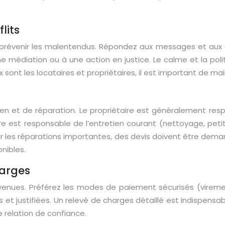
lits
révenir les malentendus. Répondez aux messages et aux de
une médiation ou à une action en justice. Le calme et la po
x sont les locataires et propriétaires, il est important de mai
etien et de réparation. Le propriétaire est généralement r
ire est responsable de l’entretien courant (nettoyage, pe
r les réparations importantes, des devis doivent être demand
nibles.
harges
nvenues. Préférez les modes de paiement sécurisés (virem
s et justifiées. Un relevé de charges détaillé est indispen
e relation de confiance.