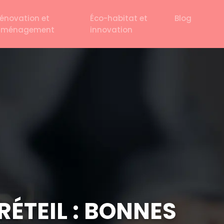
énovation et
Éco-habitat et
Blog
aménagement
innovation
RÉTEIL : BONNES