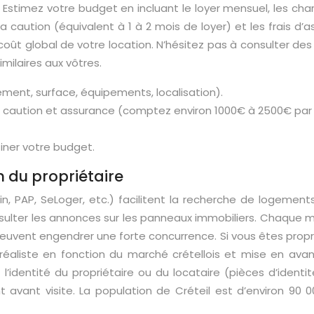
s. Estimez votre budget en incluant le loyer mensuel, les c
a caution (équivalent à 1 à 2 mois de loyer) et les frais d’
ût global de votre location. N’hésitez pas à consulter des 
milaires aux vôtres.
ement, surface, équipements, localisation).
es, caution et assurance (comptez environ 1000€ à 2500€ p
finer votre budget.
n du propriétaire
in, PAP, SeLoger, etc.) facilitent la recherche de logement
 consulter les annonces sur les panneaux immobiliers. Chaqu
 peuvent engendrer une forte concurrence. Si vous êtes propr
x réaliste en fonction du marché crétellois et mise en av
 l’identité du propriétaire ou du locataire (pièces d’identit
nt visite. La population de Créteil est d’environ 90 00