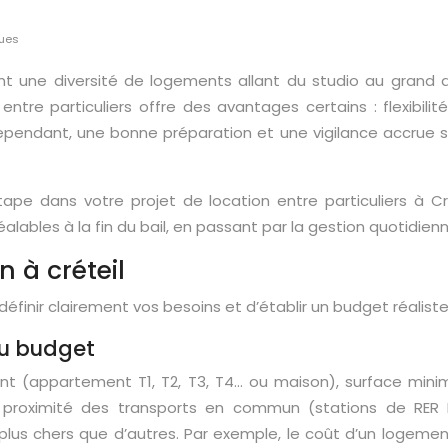
ques
nt une diversité de logements allant du studio au grand a
re particuliers offre des avantages certains : flexibilité,
endant, une bonne préparation et une vigilance accrue so
e dans votre projet de location entre particuliers à Crét
ables à la fin du bail, en passant par la gestion quotidienn
n à créteil
éfinir clairement vos besoins et d’établir un budget réalist
du budget
ment (appartement T1, T2, T3, T4… ou maison), surface m
, proximité des transports en commun (stations de RER D,
 plus chers que d’autres. Par exemple, le coût d’un logement