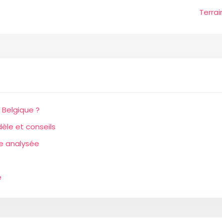
Terrai
 Belgique ?
èle et conseils
re analysée
e