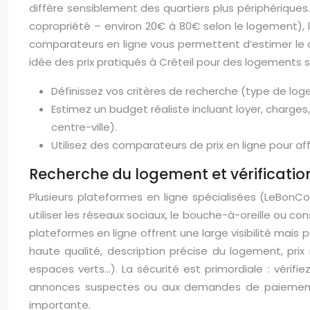
diffère sensiblement des quartiers plus périphérique
copropriété – environ 20€ à 80€ selon le logement), l
comparateurs en ligne vous permettent d’estimer le co
idée des prix pratiqués à Créteil pour des logements si
Définissez vos critères de recherche (type de log
Estimez un budget réaliste incluant loyer, charg
centre-ville).
Utilisez des comparateurs de prix en ligne pour af
Recherche du logement et vérificatio
Plusieurs plateformes en ligne spécialisées (LeBonCo
utiliser les réseaux sociaux, le bouche-à-oreille ou
plateformes en ligne offrent une large visibilité mais
haute qualité, description précise du logement, pri
espaces verts…). La sécurité est primordiale : vérifiez
annonces suspectes ou aux demandes de paiement ava
importante.