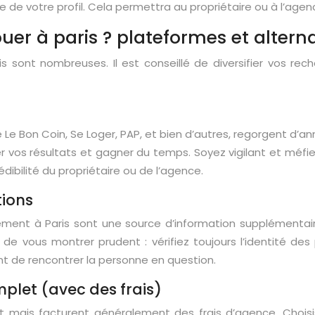
e votre profil. Cela permettra au propriétaire ou à l’agen
er à paris ? plateformes et alterna
s sont nombreuses. Il est conseillé de diversifier vos re
 Le Bon Coin, Se Loger, PAP, et bien d’autres, regorgent d’an
finer vos résultats et gagner du temps. Soyez vigilant et m
dibilité du propriétaire ou de l’agence.
tions
nt à Paris sont une source d’information supplémentaire. 
 de vous montrer prudent : vérifiez toujours l’identité 
nt de rencontrer la personne en question.
plet (avec des frais)
t mais facturent généralement des frais d’agence. Choisi