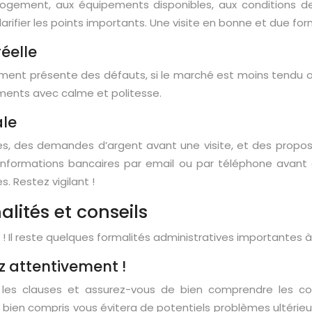
u logement, aux équipements disponibles, aux conditions de
rifier les points importants. Une visite en bonne et due form
réelle
ogement présente des défauts, si le marché est moins tendu 
ments avec calme et politesse.
ale
s, des demandes d’argent avant une visite, et des proposit
informations bancaires par email ou par téléphone avant d’
. Restez vigilant !
alités et conseils
 ! Il reste quelques formalités administratives importantes à
ez attentivement !
es les clauses et assurez-vous de bien comprendre les c
n bien compris vous évitera de potentiels problèmes ultérieu