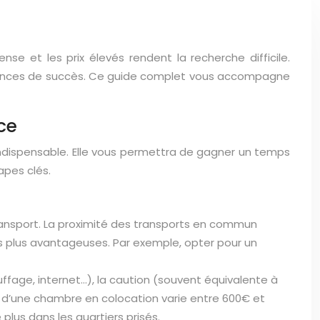
se et les prix élevés rendent la recherche difficile.
ances de succès. Ce guide complet vous accompagne
ce
indispensable. Elle vous permettra de gagner un temps
apes clés.
ansport. La proximité des transports en commun
fres plus avantageuses. Par exemple, opter pour un
auffage, internet…), la caution (souvent équivalente à
en d’une chambre en colocation varie entre 600€ et
plus dans les quartiers prisés.