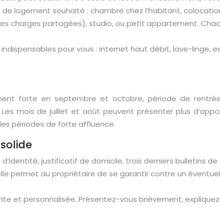
e de logement souhaité : chambre chez l’habitant, colocatio
 des charges partagées), studio, ou petit appartement. Cha
indispensables pour vous : internet haut débit, lave-linge, e
ment forte en septembre et octobre, période de rentrée s
 Les mois de juillet et août peuvent présenter plus d’opp
es périodes de forte affluence.
solide
identité, justificatif de domicile, trois derniers bulletins d
e permet au propriétaire de se garantir contre un éventuel
crite et personnalisée. Présentez-vous brièvement, explique