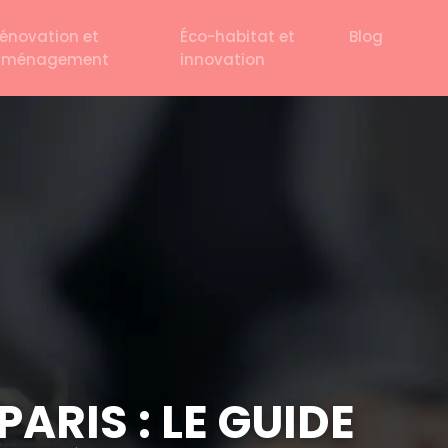
énovation et
Éco-habitat et
Blog
aménagement
innovation
ARIS : LE GUIDE