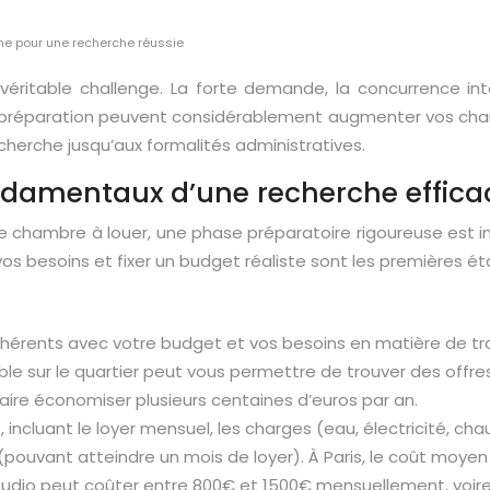
ime pour une recherche réussie
ritable challenge. La forte demande, la concurrence inten
 préparation peuvent considérablement augmenter vos ch
echerche jusqu’aux formalités administratives.
fondamentaux d’une recherche effica
e chambre à louer, une phase préparatoire rigoureuse est 
 vos besoins et fixer un budget réaliste sont les premières ét
hérents avec votre budget et vos besoins en matière de tr
lexible sur le quartier peut vous permettre de trouver des of
aire économiser plusieurs centaines d’euros par an.
 incluant le loyer mensuel, les charges (eau, électricité, ch
e (pouvant atteindre un mois de loyer). À Paris, le coût moy
 studio peut coûter entre 800€ et 1500€ mensuellement, voire 