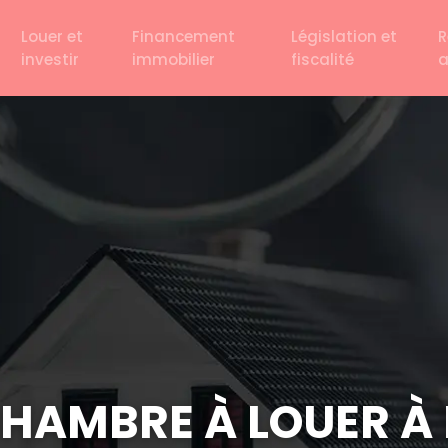
Louer et
Financement
Législation et
R
investir
immobilier
fiscalité
AMBRE À LOUER À P